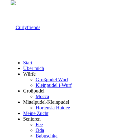
Start
Über mich
Würfe
Großpudel Wurf
Kleinpudel i-Wurf
Großpudel
Mocca
Mittelpudel-Kleinpudel
Hortensia Haidee
Meine Zucht
Senioren
Fee
Oda
Babuschka